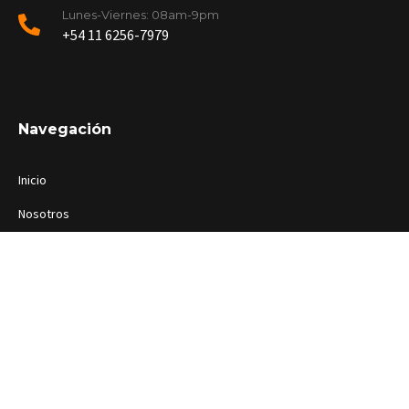
Lunes-Viernes: 08am-9pm
+54 11 6256-7979
Navegación
Inicio
Nosotros
Servicios
Contacto
Copyright ©2024 Brains.